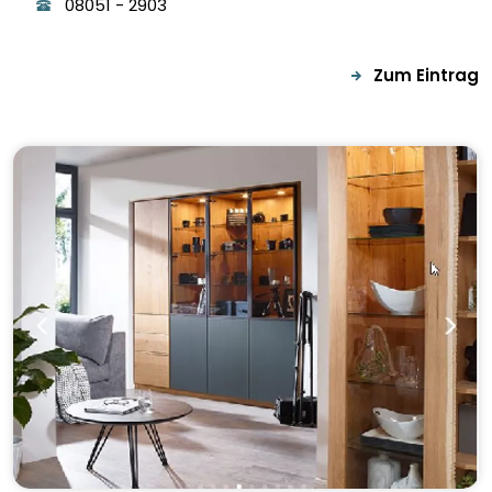
08051
-
2903
Zum Eintrag