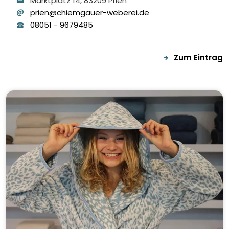
Marktplatz
14
, 83209
Prien
prien@chiemgauer-weberei.de
08051
-
9679485
Zum Eintrag