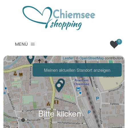
0
MENÜ
Leaflet
|
©
OpenStreetMap
contributors
Meinen aktuellen Standort
anzeigen