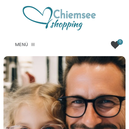
0
MENÜ