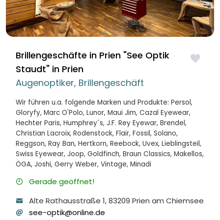
Brillengeschäfte in Prien
"
See Optik
Staudt
"
in Prien
Augenoptiker, Brillengeschäft
Wir führen u.a. folgende Marken und Produkte:
Persol
,
Gloryfy
,
Marc O'Polo
,
Lunor
,
Maui Jim
,
Cazal Eyewear
,
Hechter Paris
,
Humphrey´s
,
J.F. Rey Eyewar
,
Brendel
,
Christian Lacroix
,
Rodenstock
,
Flair
,
Fossil
,
Solano
,
Reggson
,
Ray Ban
,
Hertkorn
,
Reebock
,
Uvex
,
Lieblingsteil
,
Swiss Eyewear
,
Joop
,
Goldfinch
,
Braun Classics
,
Makellos
,
ÖGA
,
Joshi
,
Gerry Weber
,
Vintage
,
Minadi
Gerade geöffnet!
Alte Rathausstraße
1
, 83209
Prien am Chiemsee
see-optik@online.de