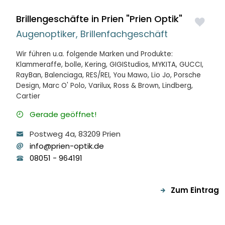
Brillengeschäfte in Prien
"
Prien Optik
"
Augenoptiker, Brillenfachgeschäft
Wir führen u.a. folgende Marken und Produkte:
Klammeraffe
,
bolle
,
Kering
,
GIGIStudios
,
MYKITA
,
GUCCI
,
RayBan
,
Balenciaga
,
RES/REI
,
You Mawo
,
Lio Jo
,
Porsche
Design
,
Marc O' Polo
,
Varilux
,
Ross & Brown
,
Lindberg
,
Cartier
Gerade geöffnet!
Postweg
4a
, 83209
Prien
info@prien-optik.de
08051
-
964191
Zum Eintrag