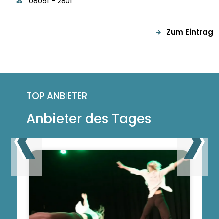
08051
-
2801
Zum Eintrag
TOP ANBIETER
Anbieter des Tages