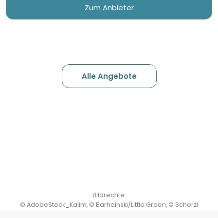
Zum Anbieter
Alle Angebote
Bildrechte:
©
AdobeStock_Kalim
,
©
Barhainski/Little Green
,
©
Scherzl