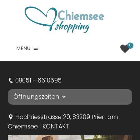
0
MENÜ
08051
-
6610595
Öffnungszeiten
DIENSTAG
:
Hochriesstrasse
20
, 83209
Prien am
09:00
-
17:00
Chiemsee
|
KONTAKT
MITTWOCH
:
09:00
-
17:00