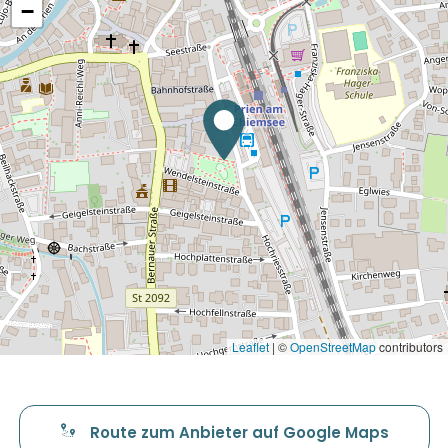
−
Leaflet
|
©
OpenStreetMap
contributors
Route zum Anbieter auf Google Maps