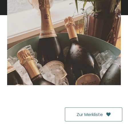
DONNERSTAG
:
09:00
-
17:00
FREITAG
:
09:00
-
17:00
SAMSTAG
:
09:00
-
17:00
Zur Merkliste