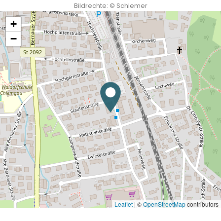
Bildrechte:
©
Schlemer
+
−
Leaflet
|
©
OpenStreetMap
contributors