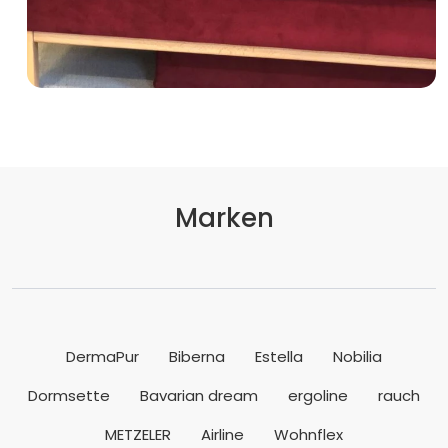
Marken
DermaPur
Biberna
Estella
Nobilia
Dormsette
Bavarian dream
ergoline
rauch
METZELER
Airline
Wohnflex