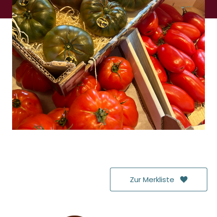
DONNERSTAG
:
09:00
-
18:00
FREITAG
:
09:00
-
18:00
SAMSTAG
:
09:00
-
13:30
Zur Merkliste