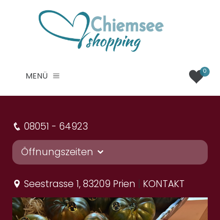
0
MENÜ
08051
-
64923
Öffnungszeiten
DIENSTAG
:
Seestrasse
1
, 83209
Prien
|
KONTAKT
09:00
-
18:00
MITTWOCH
:
09:00
-
18:00