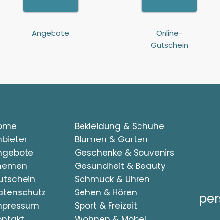
Angebote
Online-
Gutschein
ome
Bekleidung & Schuhe
nbieter
Blumen & Garten
ngebote
Geschenke & Souvenirs
hemen
Gesundheit & Beauty
utschein
Schmuck & Uhren
atenschutz
Sehen & Hören
per
mpressum
Sport & Freizeit
ontakt
Wohnen & Möbel