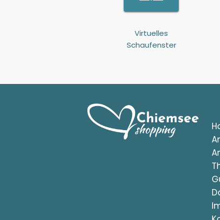
Virtuelles
Schaufenster
H
A
A
T
G
D
I
K