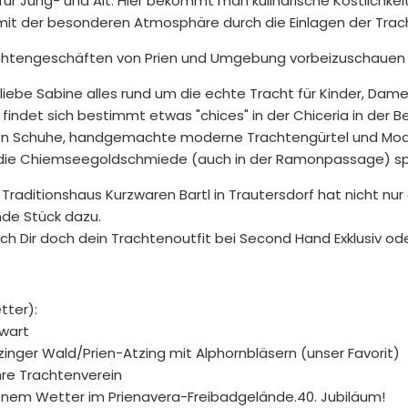
t für Jung- und Alt. Hier bekommt man kulinarische Köstlichke
mit der besonderen Atmosphäre durch die Einlagen der Trach
Trachtengeschäften von Prien und Umgebung vorbeizuschauen 
 liebe Sabine alles rund um die echte Tracht für Kinder, Dam
 findet sich bestimmt etwas "chices" in der Chiceria in der B
n Schuhe, handgemachte moderne Trachtengürtel und Mode
 die Chiemseegoldschmiede (auch in der Ramonpassage) spe
 Traditionshaus Kurzwaren Bartl in Trautersdorf hat nicht nu
nde Stück dazu.
ch Dir doch dein Trachtenoutfit bei Second Hand Exklusiv o
tter):
nwart
zinger Wald/Prien-Atzing mit Alphornbläsern (unser Favorit)
ahre Trachtenverein
schönem Wetter im Prienavera-Freibadgelände.40. Jubiläum!