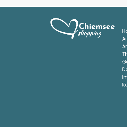
H
A
A
T
G
D
I
K