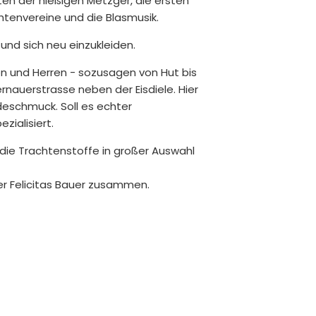
iten der hießigen Metzger, die ersten
tenvereine und die Blasmusik.
und sich neu einzukleiden.
en und Herren - sozusagen von Hut bis
ernauerstrasse neben der Eisdiele. Hier
schmuck. Soll es echter
zialisiert.
r die Trachtenstoffe in großer Auswahl
der Felicitas Bauer zusammen.