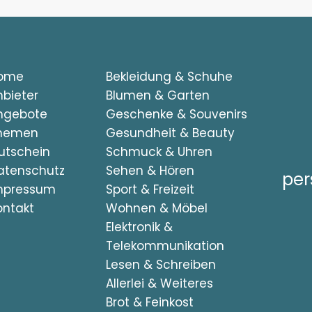
ome
Bekleidung & Schuhe
nbieter
Blumen & Garten
ngebote
Geschenke & Souvenirs
hemen
Gesundheit & Beauty
utschein
Schmuck & Uhren
atenschutz
Sehen & Hören
per
mpressum
Sport & Freizeit
ontakt
Wohnen & Möbel
Elektronik &
Telekommunikation
Lesen & Schreiben
Allerlei & Weiteres
Brot & Feinkost